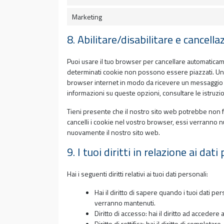
Marketing
8. Abilitare/disabilitare e cancell
Puoi usare il tuo browser per cancellare automatica
determinati cookie non possono essere piazzati. Un'a
browser internet in modo da ricevere un messaggio og
informazioni su queste opzioni, consultare le istruzi
Tieni presente che il nostro sito web potrebbe non fu
cancelli i cookie nel vostro browser, essi verranno 
nuovamente il nostro sito web.
9. I tuoi diritti in relazione ai dati
Hai i seguenti diritti relativi ai tuoi dati personali:
Hai il diritto di sapere quando i tuoi dati 
verranno mantenuti.
Diritto di accesso: hai il diritto ad accedere
Diritto di rettifica: hai il diritto di complet