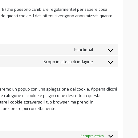
etwork (che possono cambiare regolarmente) per sapere cosa
ndo questi cookie. I dati ottenuti vengono anonimizzati quanto
Functional
Consent
to
Scopo in attesa di indagine
Consent
service
to
wordpress
service
varie
streremo un popup con una spiegazione dei cookie. Appena clicchi
 le categorie di cookie e plugin come descritto in questa
itare i cookie attraverso il tuo browser, ma prendi in
 funzionare più correttamente.
Sempre attivo