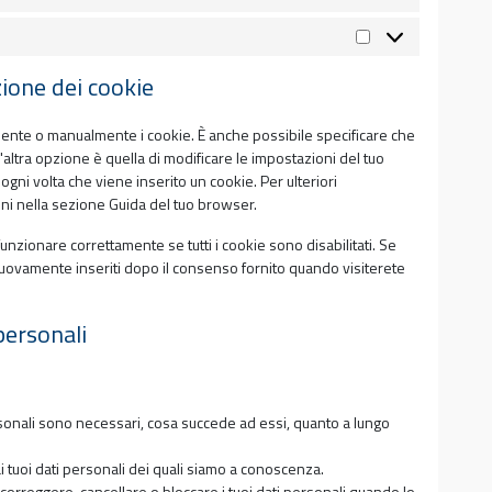
Marketing
azione dei cookie
mente o manualmente i cookie. È anche possibile specificare che
ltra opzione è quella di modificare le impostazioni del tuo
ni volta che viene inserito un cookie. Per ulteriori
oni nella sezione Guida del tuo browser.
nzionare correttamente se tutti i cookie sono disabilitati. Se
nuovamente inseriti dopo il consenso fornito quando visiterete
 personali
personali sono necessari, cosa succede ad essi, quanto a lungo
 ai tuoi dati personali dei quali siamo a conoscenza.
are, correggere, cancellare o bloccare i tuoi dati personali quando lo