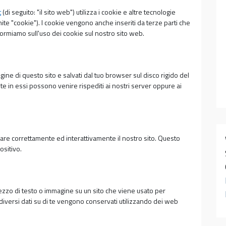
t
(di seguito: "il sito web") utilizza i cookie e altre tecnologie
ite "cookie"). I cookie vengono anche inseriti da terze parti che
ormiamo sull'uso dei cookie sul nostro sito web.
gine di questo sito e salvati dal tuo browser sul disco rigido del
olte in essi possono venire rispediti ai nostri server oppure ai
nare correttamente ed interattivamente il nostro sito. Questo
ositivo.
pezzo di testo o immagine su un sito che viene usato per
, diversi dati su di te vengono conservati utilizzando dei web